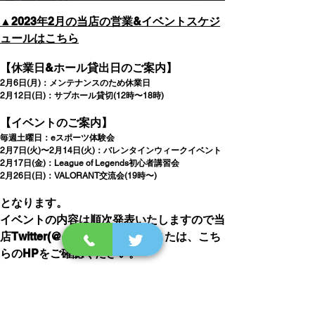
▲2023年2月の当店の営業&イベントスケジ
ュールはこちら
【休業日&ホール貸出日のご案内】
2月6日(月)：メンテナンスのため休業日
2月12日(日)：サブホール貸切(12時〜18時)
【イベントのご案内】
毎週土曜日：eスポーツ体験会
2月7日(火)〜2月14日(火)：バレンタインウィークイベント
2月17日(金)：League of Legends初心者講習会
2月26日(日)：VALORANT交流会(19時〜)
となります。
イベントの内容は順次発表いたしますので当
店Twitter(@e_sportscafeLIG)または、こち
らのHPをご確認ください。
当店の貸切利用について、気になる方は当店
までご連絡いただけますと幸いです。