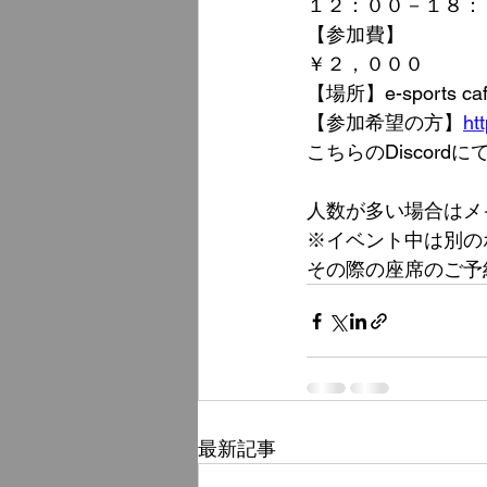
１２：００－１８：
【参加費】
￥２，０００
【場所】e-sports caf
【参加希望の方】
ht
こちらのDiscor
人数が多い場合はメ
※イベント中は別の
その際の​座席のご
最新記事