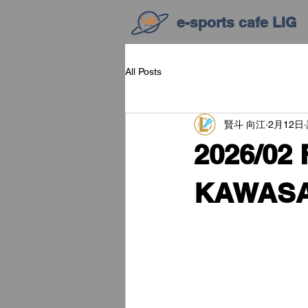
e-sports cafe LIG
All Posts
賢斗 向江
2月12日
2026/02 
KAWAS