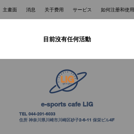
主畫面
消息
关于费用
サービス
如何注册和使
目前沒有任何活動
e-sports cafe LIG
​TEL 044-201-6033
住所 神奈川県川崎市川崎区砂子2-6-11 保栄ビル4F