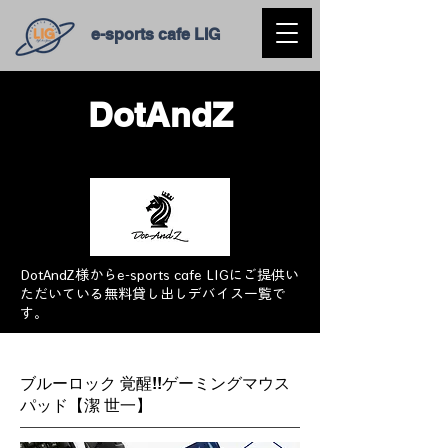
e-sports cafe LIG
DotAndZ
DotAndZ様からe-sports cafe LIGにご提供い
ただいている無料貸し出しデバイス一覧で
す。
ブルーロック 覚醒!!ゲーミングマウス
パッド【潔 世一】