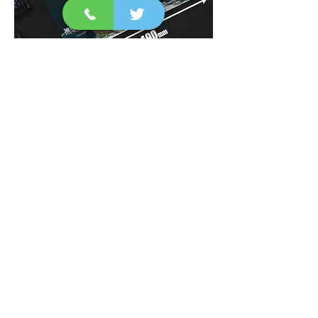
スピードタイプとコントロールタイプ、それぞ
れの長所をバランスよく融合させたハイブリッ
ド仕様のゲーミングマウスパッド。 軽やかな
滑り出しと、狙った位置でしっかり止まる制動
感を両立。表面には適度な摩擦感を持たせ、精
密なトラッキングにも対応します。
発売・販売 : 株式会社BABY FAZE
©諫山創・講談社／「進撃の巨人」The Final
Season製作委員会
Glimpse alpha