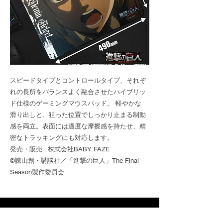
スピードタイプとコントロールタイプ、それぞ
れの長所をバランスよく融合させたハイブリッ
ド仕様のゲーミングマウスパッド。 軽やかな
滑り出しと、狙った位置でしっかり止まる制動
感を両立。表面には適度な摩擦感を持たせ、精
密なトラッキングにも対応します。
発売・販売 : 株式会社BABY FAZE
©諫山創・講談社／「進撃の巨人」The Final
Season製作委員会