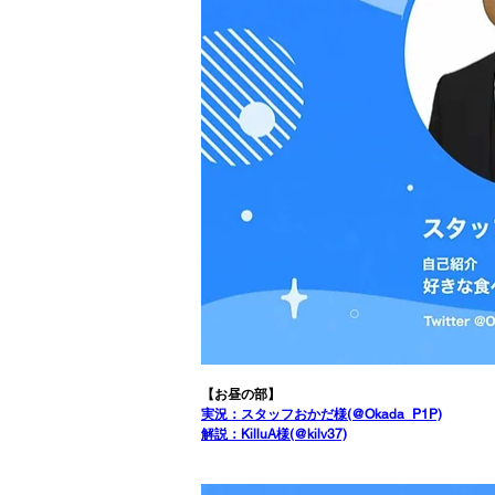
【お昼の部】
実況：スタッフおかだ様(@Okada_P1P)
解説：KilluA様(@kilv37)