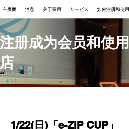
主畫面
消息
关于费用
サービス
如何注册和使
注册成为会员和使
店
1/22(日)「e-ZIP CUP」