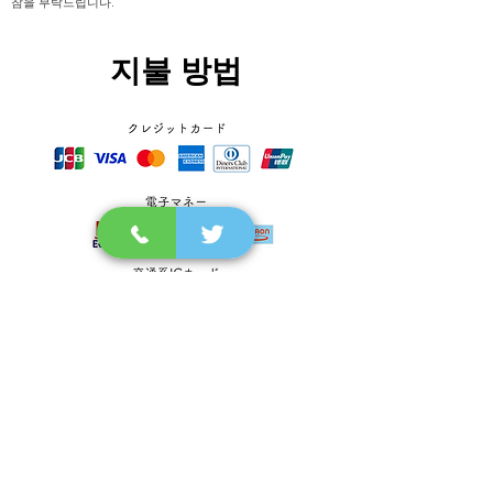
참을 부탁드립니다.
지불 방법
【현금】
【신용카드】JCB・VISA・MasterCard・AMEX・Diners Club
【전자 Pay계】UnionPay・라쿠텐 Edy・QuicPay・iD・nanaco・
WAON
【교통계 IC 카드】 Suica・PASMO・ICOCA・Kitaca・talca・
SUGOCA・nimoca・하야카켄 ※PayPay는 사용할 수 없습니다.