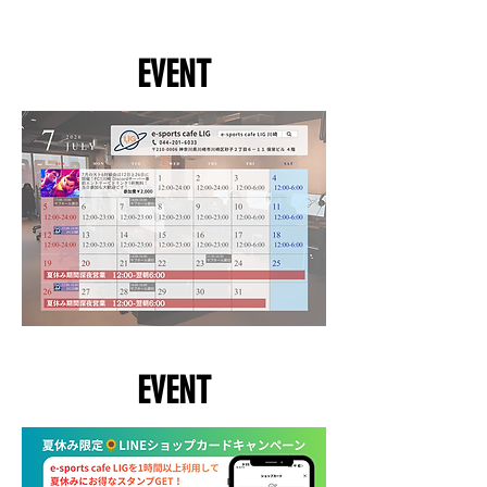
※2名以上隣同士でご利用したい方は、前
※2名以上隣同士でご
日までにご予約をお願いいたします。当
日までにご予約をお
日のご予約は席が離れる可能性がありま
日のご予約は席が離
EVENT
す。
す。
大人数用のイベントや、隣のサブホール
少人数用のイベント
と併せて貸切イベントなどにもお使いい
合わせた大型イベン
ただけます。
けます。
EVENT