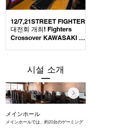
12/7,21STREET FIGHTER6
대전회 개최! Fighters
Crossover KAWASAKI 오
프라인 대전회
시설 소개
メインホール
サブホール
メインホールでは、約20台のゲーミング
当店のサブホールでは
PCをご利用いただけます。
ングPCをご用意して